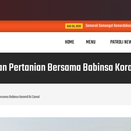
Semarak Semangat Kemerdekaan, Desa Cibodas Gela
AUG 05, 2026
HOME
MENU
PATROLI NE
n Pertanian Bersama Babinsa Kora
ersama Babinsa Koramil 04 Comal