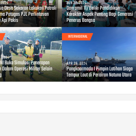
, 2024
JUN 27, 2024
sa Desa Sekaran Lakukan Patroli
Danramil 11/Belik: Pendidikan
ma Petugas PJL Perlintasan
Karakter Aspek Penting Bagi Generasi
a Api Pakis
Penerus Bangsa
INTERNASIONAL
, 2024
 TNI Buka Simulasi Penerapan
APR 26, 2024
 Dalam Operasi Militer Selain
Pangkoarmada I Pimpin Latihan Siaga
g
Tempur Laut di Perairan Natuna Utara