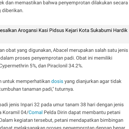
ecek dan memastikan bahwa penyemprotan dilakukan secara
 diberikan.
salkan Arogansi Kasi Pidsus Kejari Kota Sukabumi Hardik
an obat yang digunakan, Abacel merupakan salah satu jenis
 dalam proses penyemprotan padi. Obat ini memiliki
Cypermethrin 5%, dan Piraclonil 34.2%.
an untuk memperhatikan
dosis
yang dianjurkan agar tidak
tumbuhan tanaman padi," tuturnya.
i jenis Inpari 32 pada umur tanam 38 hari dengan jenis
a Koramil 04/
Comal
Pelda Dirin dapat membantu petani
 Dalam kegiatan tersebut, petani mendapatkan bimbingan
a dapat melaksanakan proses penyemprotan dengan benar