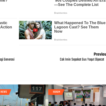
Previo
agi Generasi
Cak Imin Sepakat Gus Yaqut Dipecat
I NEWS
HUKUM