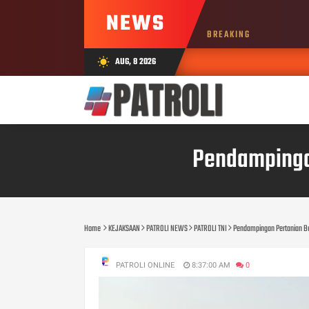
NEWS
BREAKING
AUG, 8 2026
wb_sunny
Pendampinga
Home
KEJAKSAAN
PATROLI NEWS
PATROLI TNI
Pendampingan Pertanian B
PATROLI ONLINE
8:37:00 AM
0