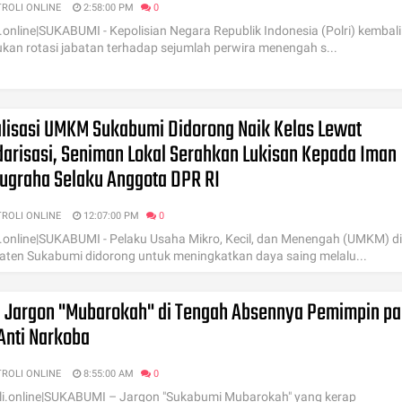
TROLI ONLINE
2:58:00 PM
0
i.online|SUKABUMI - Kepolisian Negara Republik Indonesia (Polri) kembali
kan rotasi jabatan terhadap sejumlah perwira menengah s...
alisasi UMKM Sukabumi Didorong Naik Kelas Lewat
darisasi, Seniman Lokal Serahkan Lukisan Kepada Iman
Nugraha Selaku Anggota DPR RI
TROLI ONLINE
12:07:00 PM
0
i.online|SUKABUMI - Pelaku Usaha Mikro, Kecil, dan Menengah (UMKM) di
ten Sukabumi didorong untuk meningkatkan daya saing melalu...
i, Jargon "Mubarokah" di Tengah Absennya Pemimpin p
Anti Narkoba
TROLI ONLINE
8:55:00 AM
0
li.online|SUKABUMI – Jargon "Sukabumi Mubarokah" yang kerap