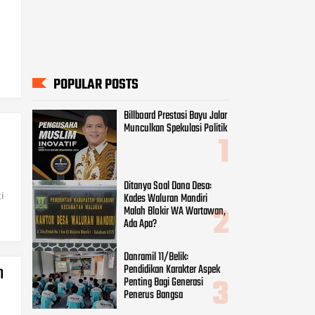
POPULAR POSTS
Billboard Prestasi Bayu Jalar
Munculkan Spekulasi Politik
Ditanya Soal Dana Desa:
Kades Waluran Mandiri
i
Malah Blokir WA Wartawan,
Ada Apa?
Danramil 11/Belik:
n
Pendidikan Karakter Aspek
Penting Bagi Generasi
Penerus Bangsa