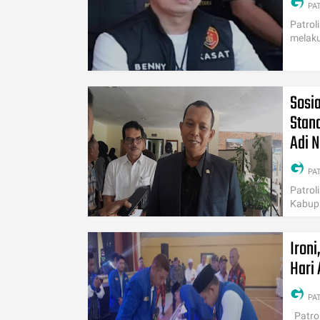
PA
Patrol
melaku
Sosi
Stan
Adi 
PA
Patrol
Kabupa
Iron
Hari 
PA
​Patro