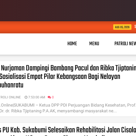
Semarak Semangat Kemerd
AUG 05, 2026
HOME
MENU
PATROLI NE
i Nurjaman Dampingi Bambang Pacul dan Ribka Tjiptani
 Sosialisasi Empat Pilar Kebangsaan Bagi Nelayan
buhanratu
TROLI ONLINE
7:53:00 AM
0
i.Online|SUKABUMI – Ketua DPP PDI Perjuangan Bidang Kesehatan, Prof
 Dr. dr. Ribka Tjiptaning P.A.AK, menyambangi masyarakat ne...
 PU Kab. Sukabumi Selesaikan Rehabilitasi Jalan Cisol