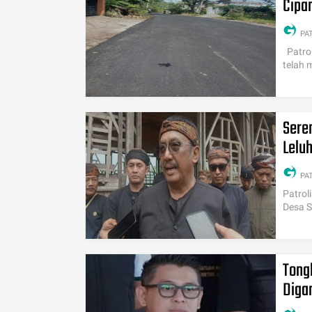
Cipa
PA
Patrol
telah 
Sere
Leluh
PA
Patrol
Desa S
Tong
Diga