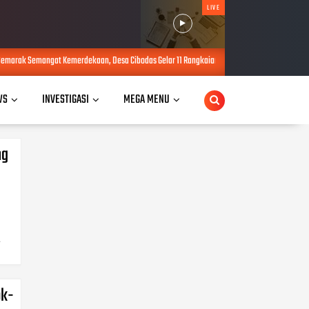
LIVE
ekaan, Desa Cibodas Gelar 11 Rangkaian Acara Meriah Sambut HUT RI ke-81 Tahun 2026
WS
INVESTIGASI
MEGA MENU
ng
.
ok-