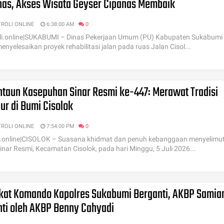
nas, Akses Wisata Geyser Cipanas Membaik
TROLI ONLINE
6:38:00 AM
0
i.online|SUKABUMI – Dinas Pekerjaan Umum (PU) Kabupaten Sukabumi
menyelesaikan proyek rehabilitasi jalan pada ruas Jalan Cisol...
ntaun Kasepuhan Sinar Resmi ke-447: Merawat Tradisi
ur di Bumi Cisolok
TROLI ONLINE
7:54:00 PM
0
i.online|CISOLOK – Suasana khidmat dan penuh kebanggaan menyelimut
inar Resmi, Kecamatan Cisolok, pada hari Minggu, 5 Juli 2026...
kat Komando Kapolres Sukabumi Berganti, AKBP Samia
nti oleh AKBP Benny Cahyadi