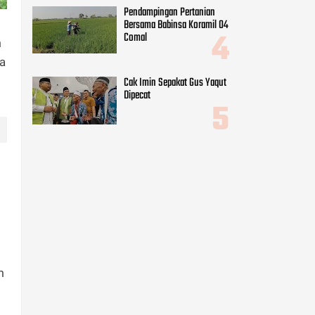
m
ga
m