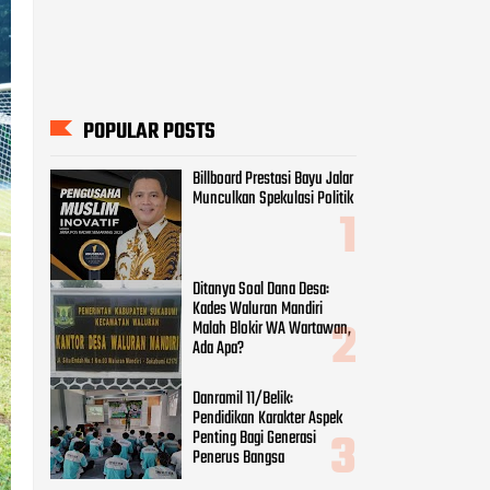
Ditanya Soal Dana Desa:
Kades Waluran Mandiri
Malah Blokir WA Wartawan,
Ada Apa?
Danramil 11/Belik:
Pendidikan Karakter Aspek
Penting Bagi Generasi
Penerus Bangsa
Pendampingan Pertanian
Bersama Babinsa Koramil 04
Comal
Cak Imin Sepakat Gus Yaqut
Dipecat