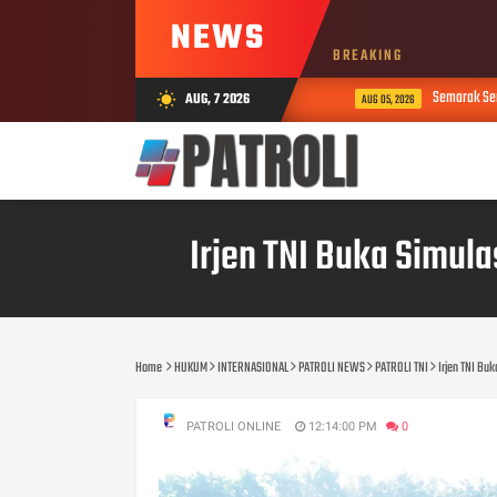
NEWS
BREAKING
Semarak Semang
AUG, 7 2026
wb_sunny
AUG 05, 2026
Irjen TNI Buka Simul
Home
HUKUM
INTERNASIONAL
PATROLI NEWS
PATROLI TNI
Irjen TNI Bu
PATROLI ONLINE
12:14:00 PM
0