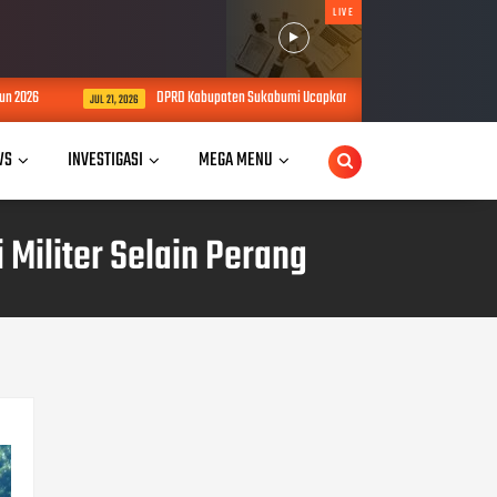
LIVE
2026
DPRD Kabupaten Sukabumi Ucapkan Selamat Hari Nelayan Ciwaru k
JUL 21, 2026
WS
INVESTIGASI
MEGA MENU
Militer Selain Perang
POPULAR POSTS
Billboard Prestasi Bayu Jalar
Munculkan Spekulasi Politik