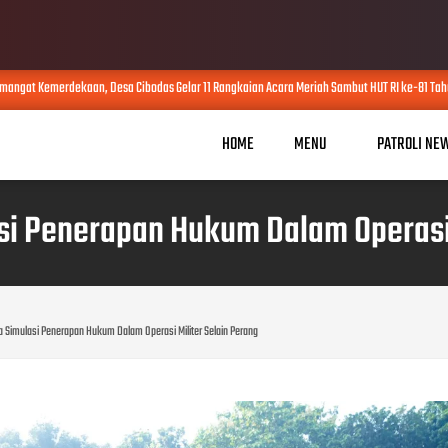
at Kemerdekaan, Desa Cibodas Gelar 11 Rangkaian Acara Meriah Sambut HUT RI ke-81 Tahun 
HOME
MENU
PATROLI NE
asi Penerapan Hukum Dalam Operasi 
ka Simulasi Penerapan Hukum Dalam Operasi Militer Selain Perang