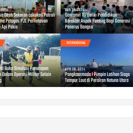
, 2024
JUN 27, 2024
sa Desa Sekaran Lakukan Patroli
Danramil 11/Belik: Pendidikan
ma Petugas PJL Perlintasan
Karakter Aspek Penting Bagi Generasi
a Api Pakis
Penerus Bangsa
INTERNASIONAL
, 2024
 TNI Buka Simulasi Penerapan
APR 26, 2024
 Dalam Operasi Militer Selain
Pangkoarmada I Pimpin Latihan Siaga
g
Tempur Laut di Perairan Natuna Utara