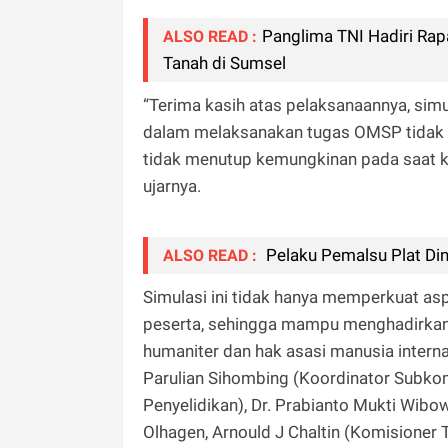
Panglima TNI Hadiri Rap
ALSO READ :
Tanah di Sumsel
“Terima kasih atas pelaksanaannya, simul
dalam melaksanakan tugas OMSP tidak ter
tidak menutup kemungkinan pada saat kit
ujarnya.
Pelaku Pemalsu Plat Di
ALSO READ :
Simulasi ini tidak hanya memperkuat as
peserta, sehingga mampu menghadirkan o
humaniter dan hak asasi manusia internas
Parulian Sihombing (Koordinator Subko
Penyelidikan), Dr. Prabianto Mukti Wibo
Olhagen, Arnould J Chaltin (Komisioner