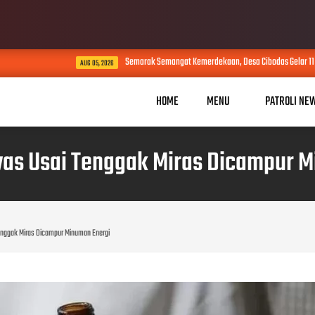
Semarak Semangat Kemerdekaan, Desa Cibodas Gelar 11 Rangkaian Acar
AUG 05, 2026
HOME
MENU
PATROLI NE
as Usai Tenggak Miras Dicampur M
nggak Miras Dicampur Minuman Energi