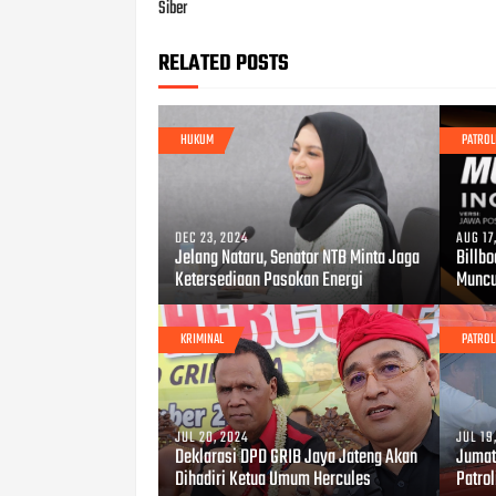
Siber
RELATED POSTS
HUKUM
PATROL
DEC 23, 2024
AUG 17
Jelang Nataru, Senator NTB Minta Jaga
Billbo
Ketersediaan Pasokan Energi
Muncu
KRIMINAL
PATROL
JUL 20, 2024
JUL 19
Deklarasi DPD GRIB Jaya Jateng Akan
Jumat
Dihadiri Ketua Umum Hercules
Patro