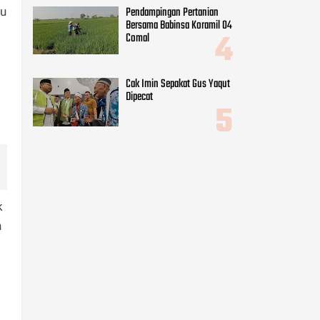
Pendampingan Pertanian
tu
Bersama Babinsa Koramil 04
Comal
Cak Imin Sepakat Gus Yaqut
Dipecat
k
n