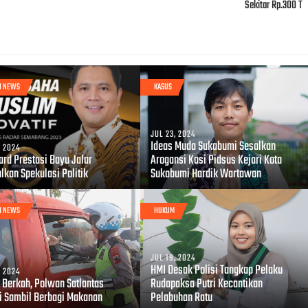
Sekitar Rp.300 T
I NEWS
KASUS
JUL 23, 2024
Ideas Muda Sukabumi Sesalkan
, 2024
ard Prestasi Bayu Jalar
Arogansi Kasi Pidsus Kejari Kota
lkan Spekulasi Politik
Sukabumi Hardik Wartawan
I NEWS
HUKUM
JUL 19, 2024
HMI Desak Polisi Tangkap Pelaku
, 2024
 Berkah, Polwan Satlantas
Rudapaksa Putri Kecantikan
li Sambil Berbagi Makanan
Pelabuhan Ratu