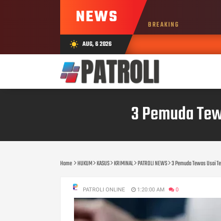
NEWS
BREAKING
AUG, 6 2026
wb_sunny
3 Pemuda Tew
Home
HUKUM
KASUS
KRIMINAL
PATROLI NEWS
3 Pemuda Tewas Usai Te
PATROLI ONLINE
1:20:00 AM
0