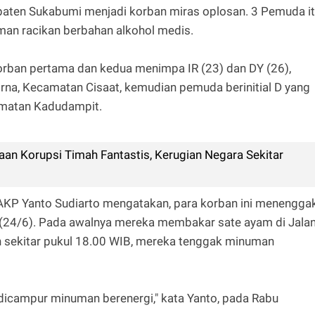
upaten Sukabumi menjadi korban miras oplosan. 3 Pemuda i
an racikan berbahan alkohol medis.
orban pertama dan kedua menimpa IR (23) dan DY (26),
na, Kecamatan Cisaat, kemudian pemuda berinitial D yang
matan Kadudampit.
n Korupsi Timah Fantastis, Kerugian Negara Sekitar
AKP Yanto Sudiarto mengatakan, para korban ini menengga
(24/6). Pada awalnya mereka membakar sate ayam di Jala
n sekitar pukul 18.00 WIB, mereka tenggak minuman
dicampur minuman berenergi," kata Yanto, pada Rabu