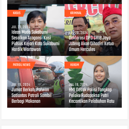
KASUS
KRIMINAL
JUL 23, 2024
Ideas Muda Sukabumi
JUL 20, 2024
Sesalkan Arogansi Kasi
Deklarasi DPD GRIB Jaya
Pidsus Kejari Kota Sukabumi
Jateng Akan Dihadiri Ketua
Hardik Wartawan
Umum Hercules
PATROLI NEWS
HUKUM
JUL 19, 2024
JUL 19, 2024
Jumat Berkah, Polwan
HMI Desak Polisi Tangkap
Satlantas Patroli Sambil
Pelaku Rudapaksa Putri
Berbagi Makanan
Kecantikan Pelabuhan Ratu