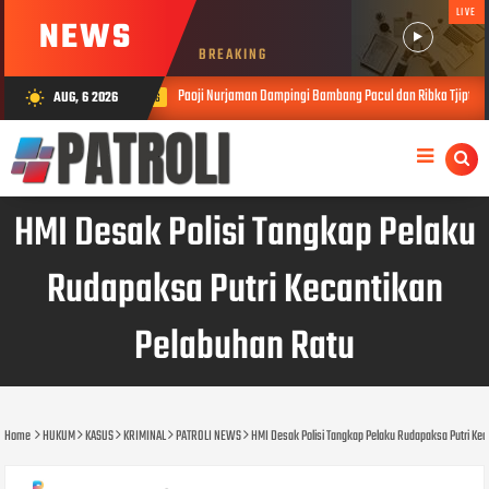
LIVE
NEWS
BREAKING
oji Nurjaman Dampingi Bambang Pacul dan Ribka Tjiptaning Saat Sosialisasi Empat Pilar Keb
AUG, 6 2026
wb_sunny
HMI Desak Polisi Tangkap Pelaku
Rudapaksa Putri Kecantikan
Pelabuhan Ratu
Home
HUKUM
KASUS
KRIMINAL
PATROLI NEWS
HMI Desak Polisi Tangkap Pelaku Rudapaksa Putri Ke