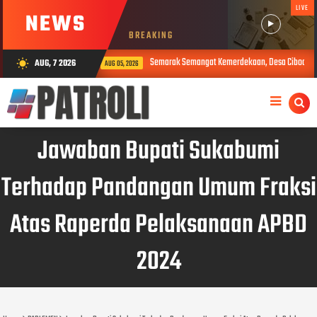
LIVE
NEWS
BREAKING
Semarak Semangat Kemerdekaan, Desa Cibodas Gelar 11 Rangkaian Acara Meriah 
AUG, 7 2026
wb_sunny
AUG 05, 2026
Jawaban Bupati Sukabumi
Terhadap Pandangan Umum Fraksi
Atas Raperda Pelaksanaan APBD
2024