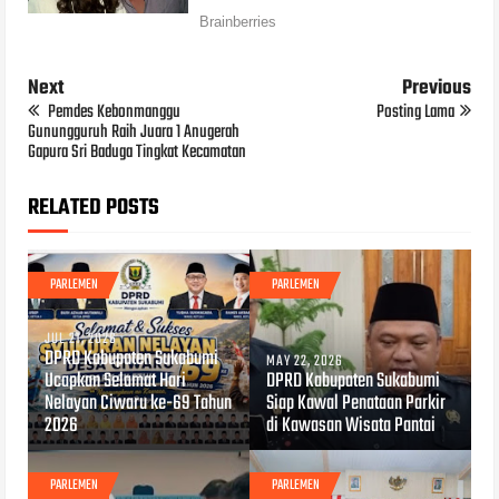
Next
Previous
Pemdes Kebonmanggu
Posting Lama
Gunungguruh Raih Juara 1 Anugerah
Gapura Sri Baduga Tingkat Kecamatan
RELATED POSTS
PARLEMEN
PARLEMEN
JUL 21, 2026
DPRD Kabupaten Sukabumi
MAY 22, 2026
Ucapkan Selamat Hari
DPRD Kabupaten Sukabumi
Nelayan Ciwaru ke-69 Tahun
Siap Kawal Penataan Parkir
2026
di Kawasan Wisata Pantai
PARLEMEN
PARLEMEN