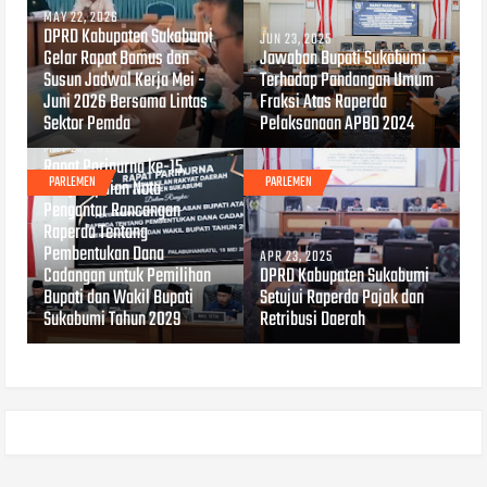
MAY 22, 2026
DPRD Kabupaten Sukabumi
JUN 23, 2025
Gelar Rapat Bamus dan
Jawaban Bupati Sukabumi
Susun Jadwal Kerja Mei -
Terhadap Pandangan Umum
Juni 2026 Bersama Lintas
Fraksi Atas Raperda
Sektor Pemda
Pelaksanaan APBD 2024
MAY 23, 2025
Rapat Paripurna ke-15,
PARLEMEN
PARLEMEN
Penyampaian Nota
Pengantar Rancangan
Raperda Tentang
Pembentukan Dana
APR 23, 2025
Cadangan untuk Pemilihan
DPRD Kabupaten Sukabumi
Bupati dan Wakil Bupati
Setujui Raperda Pajak dan
Sukabumi Tahun 2029
Retribusi Daerah