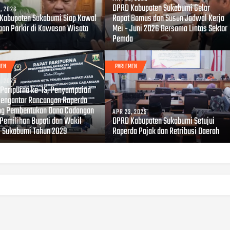
DPRD Kabupaten Sukabumi Gelar
, 2026
Kabupaten Sukabumi Siap Kawal
Rapat Bamus dan Susun Jadwal Kerja
aan Parkir di Kawasan Wisata
Mei - Juni 2026 Bersama Lintas Sektor
i
Pemda
MEN
PARLEMEN
, 2025
 Paripurna ke-15, Penyampaian
Pengantar Rancangan Raperda
ng Pembentukan Dana Cadangan
APR 23, 2025
 Pemilihan Bupati dan Wakil
DPRD Kabupaten Sukabumi Setujui
i Sukabumi Tahun 2029
Raperda Pajak dan Retribusi Daerah