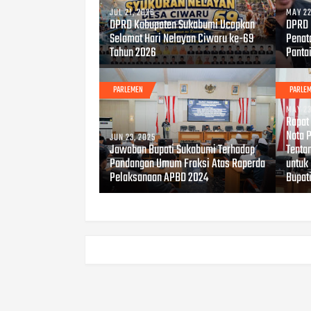
JUL 21, 2026
MAY 22
DPRD Kabupaten Sukabumi Ucapkan
DPRD 
Selamat Hari Nelayan Ciwaru ke-69
Penat
Tahun 2026
Panta
PARLEMEN
PARLE
MAY 23
Rapat
Nota 
JUN 23, 2025
Jawaban Bupati Sukabumi Terhadap
Tenta
Pandangan Umum Fraksi Atas Raperda
untuk
Pelaksanaan APBD 2024
Bupat