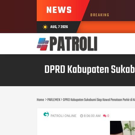
NEWS
BREAKING
AUG, 7 2026
wb_sunny
DPRD Kabupaten Sukabu
Home
PARLEMEN
DPRD Kabupaten Sukabumi Siap Kawal Penataan Parkir di 
PATROLI ONLINE
8:06:00 AM
0