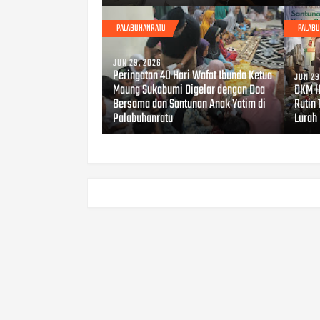
PALABUHANRATU
PALAB
JUN 29, 2026
Peringatan 40 Hari Wafat Ibunda Ketua
JUN 29
Maung Sukabumi Digelar dengan Doa
DKM H
Bersama dan Santunan Anak Yatim di
Rutin 
Palabuhanratu
Lurah