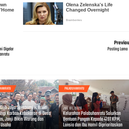
Previo
i Digelar
Posting Lama
anratu
UHANRATU
PALABUHANRATU
, 2026
 Grib Jaya Sukabumi H. Bram
JUL 01, 2026
ngi Korban Kebakaran di Desa
Kelurahan Palabuhanratu Salurkan
as, Janji Bikin Warung dan
Bantuan Pangan Kepada 4191 KPM,
 Usaha
Lansia dan Ibu Hamil Diprioritaskan