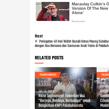
Next
Peringatan 40 Hari Wafat Ibunda Ketua Maung Sukabum
dengan Doa Bersama dan Santunan Anak Yatim di Palabuh
RELATED POSTS
PALABUHANRATU
PALAB
JUL 05
Ketua
JUL 12, 2026
Rezal Septiansyah Tawarkan Visi
Samba
"Berjaya, Berdaya, Berbudaya" untuk
Cibod
Bangkitkan KNPI Palabuhanratu
Modal