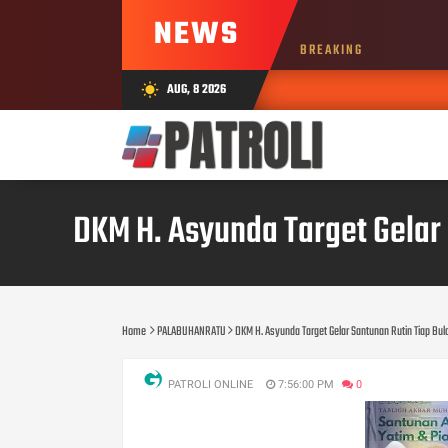
NEWS
BREAKING
AUG, 8 2026
wb_sunny
DKM H. Asyunda Target Gelar 
Home
PALABUHANRATU
DKM H. Asyunda Target Gelar Santunan Rutin Tiap Bul
PATROLI ONLINE
7:56:00 PM
0