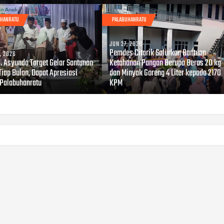
UHANRATU
PALABUHANRATU
JUN 27, 2026
Pemdes Citarik Salurkan Bantuan
, 2026
. Asyunda Target Gelar Santunan
Ketahanan Pangan Berupa Beras 20 kg
Tiap Bulan, Dapat Apresiasi
dan Minyak Goreng 4 Liter kepada 2170
 Palabuhanratu
KPM