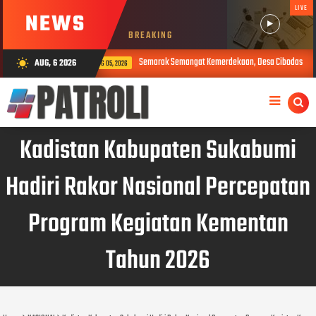
LIVE
NEWS
BREAKING
Semarak Semangat Kemerdekaan, Desa Cibodas Gelar 11 Rangkaian Acara Meria
AUG, 6 2026
wb_sunny
AUG 05, 2026
Kadistan Kabupaten Sukabumi
Hadiri Rakor Nasional Percepatan
Program Kegiatan Kementan
Tahun 2026