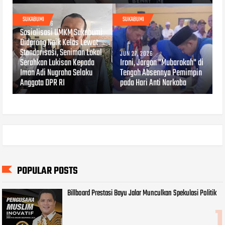
SUKABUMI
SUKABUMI
JUL 04, 2026
Sosialisasi UMKM Sukabumi
Didorong Naik Kelas Lewat
Standarisasi, Seniman Lokal
JUN 27, 2026
Serahkan Lukisan Kepada
Ironi, Jargon "Mubarokah" di
Iman Adi Nugraha Selaku
Tengah Absennya Pemimpin
Anggota DPR RI
pada Hari Anti Narkoba
POPULAR POSTS
Billboard Prestasi Bayu Jalar Munculkan Spekulasi Politik