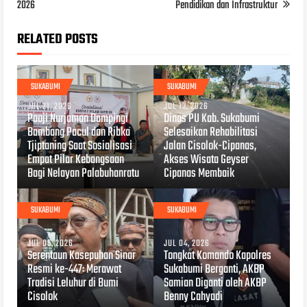
2026
Pendidikan dan Infrastruktur
RELATED POSTS
SUKABUMI
SUKABUMI
JUL 21, 2026
JUL 13, 2026
Paoji Nurjaman Dampingi
Dinas PU Kab. Sukabumi
Bambang Pacul dan Ribka
Selesaikan Rehabilitasi
Tjiptaning Saat Sosialisasi
Jalan Cisolok-Cipanas,
Empat Pilar Kebangsaan
Akses Wisata Geyser
Bagi Nelayan Palabuhanratu
Cipanas Membaik
SUKABUMI
SUKABUMI
JUL 05, 2026
JUL 04, 2026
Serentaun Kasepuhan Sinar
Tongkat Komando Kapolres
Resmi ke-447: Merawat
Sukabumi Berganti, AKBP
Tradisi Leluhur di Bumi
Samian Diganti oleh AKBP
Cisolok
Benny Cahyadi