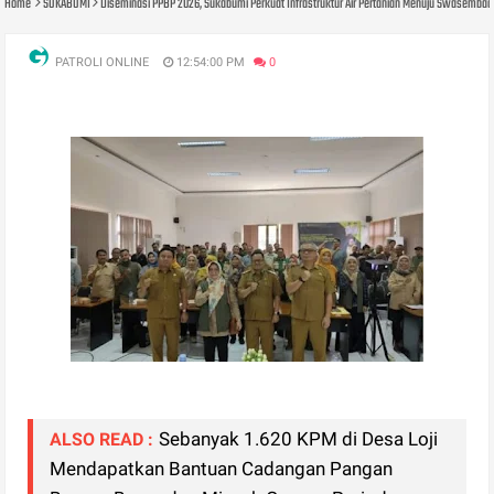
Home
SUKABUMI
Diseminasi PPBP 2026, Sukabumi Perkuat Infrastruktur Air Pertanian Menuju Swasembad
PATROLI ONLINE
12:54:00 PM
0
Sebanyak 1.620 KPM di Desa Loji
ALSO READ :
Mendapatkan Bantuan Cadangan Pangan