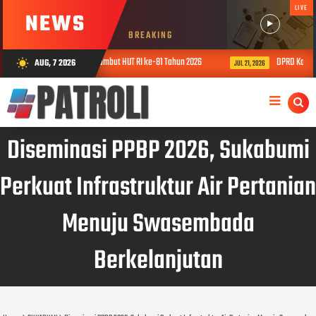
LIVE
NEWS
BREAKING
cara Meriah Sambut HUT RI ke-81 Tahun 2026
DPRD Kabupaten Sukabumi 
AUG, 7 2026
wb_sunny
JUL 21, 2026
Diseminasi PPBP 2026, Sukabumi
Perkuat Infrastruktur Air Pertanian
Menuju Swasembada
Berkelanjutan