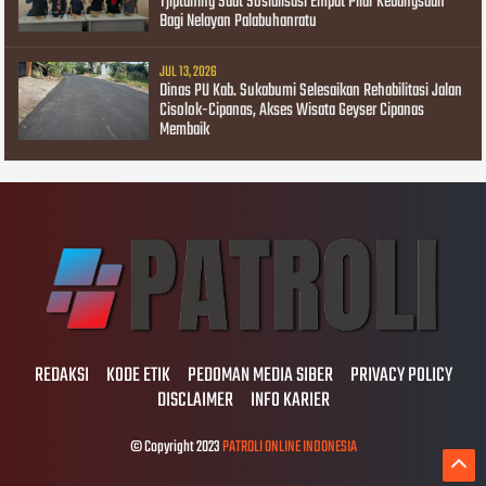
Tjiptaning Saat Sosialisasi Empat Pilar Kebangsaan
Bagi Nelayan Palabuhanratu
JUL 13, 2026
Dinas PU Kab. Sukabumi Selesaikan Rehabilitasi Jalan
Cisolok-Cipanas, Akses Wisata Geyser Cipanas
Membaik
REDAKSI
KODE ETIK
PEDOMAN MEDIA SIBER
PRIVACY POLICY
DISCLAIMER
INFO KARIER
© Copyright 2023
PATROLI ONLINE INDONESIA