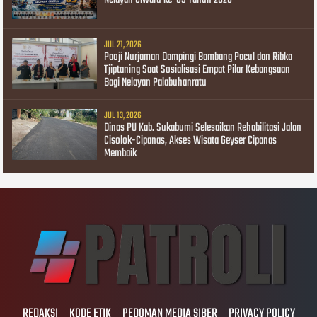
Nelayan Ciwaru ke-69 Tahun 2026
JUL 21, 2026
Paoji Nurjaman Dampingi Bambang Pacul dan Ribka
Tjiptaning Saat Sosialisasi Empat Pilar Kebangsaan
Bagi Nelayan Palabuhanratu
JUL 13, 2026
Dinas PU Kab. Sukabumi Selesaikan Rehabilitasi Jalan
Cisolok-Cipanas, Akses Wisata Geyser Cipanas
Membaik
REDAKSI
KODE ETIK
PEDOMAN MEDIA SIBER
PRIVACY POLICY