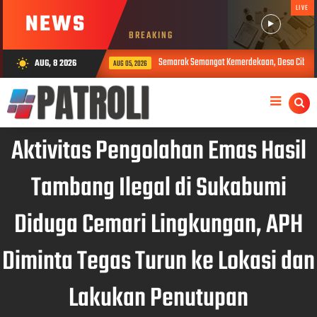
LIVE
NEWS
BREAKING
Semarak Semangat Kemerdekaan, Desa Cibodas Gelar 11 Rangkaian Acara
AUG, 8 2026
wb_sunny
AUG 05, 2026
Aktivitas Pengolahan Emas Hasil
Tambang Ilegal di Sukabumi
Diduga Cemari Lingkungan, APH
Diminta Tegas Turun ke Lokasi dan
Lakukan Penutupan