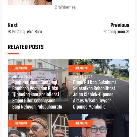
Next
Previous
Posting Lebih Baru
Posting Lama
RELATED POSTS
SUKABUMI
SUKABUMI
JUL 21, 2026
JUL 13, 2026
Paoji Nurjaman Dampingi
Dinas PU Kab. Sukabumi
Bambang Pacul dan Ribka
Selesaikan Rehabilitasi
Tjiptaning Saat Sosialisasi
Jalan Cisolok-Cipanas,
Empat Pilar Kebangsaan
Akses Wisata Geyser
Bagi Nelayan Palabuhanratu
Cipanas Membaik
SUKABUMI
SUKABUMI