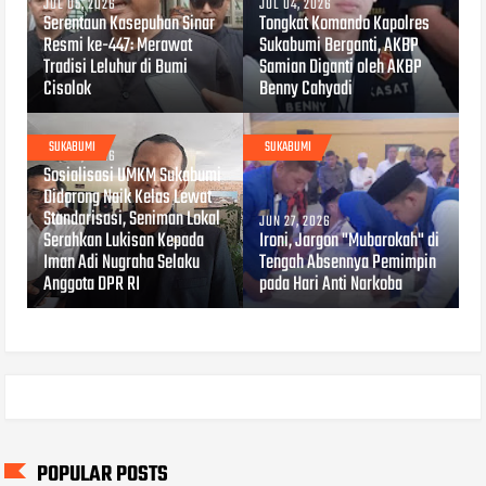
JUL 05, 2026
JUL 04, 2026
Serentaun Kasepuhan Sinar
Tongkat Komando Kapolres
Resmi ke-447: Merawat
Sukabumi Berganti, AKBP
Tradisi Leluhur di Bumi
Samian Diganti oleh AKBP
Cisolok
Benny Cahyadi
SUKABUMI
SUKABUMI
JUL 04, 2026
Sosialisasi UMKM Sukabumi
Didorong Naik Kelas Lewat
Standarisasi, Seniman Lokal
JUN 27, 2026
Serahkan Lukisan Kepada
Ironi, Jargon "Mubarokah" di
Iman Adi Nugraha Selaku
Tengah Absennya Pemimpin
Anggota DPR RI
pada Hari Anti Narkoba
POPULAR POSTS