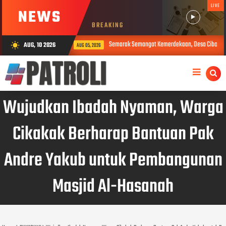
LIVE
NEWS
BREAKING
Semarak Semangat Kemerdekaan, Desa Cibodas Gelar 11 Rangkaian Acara Meria
AUG, 10 2026
wb_sunny
AUG 05, 2026
Wujudkan Ibadah Nyaman, Warga
Cikakak Berharap Bantuan Pak
Andre Yakub untuk Pembangunan
Masjid Al-Hasanah