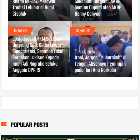
Resmi ke-447: Merawat
Sukabumi Berganti, AKBP
Tradisi Leluhur di Bumi
Samian Diganti oleh AKBP
Cisolok
Benny Cahyadi
SUKABUMI
SUKABUMI
JUL 04, 2026
Sosialisasi UMKM Sukabumi
Didorong Naik Kelas Lewat
Standarisasi, Seniman Lokal
JUN 27, 2026
Serahkan Lukisan Kepada
Ironi, Jargon "Mubarokah" di
Iman Adi Nugraha Selaku
Tengah Absennya Pemimpin
Anggota DPR RI
pada Hari Anti Narkoba
POPULAR POSTS