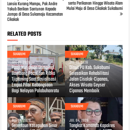
serta Perikanan Hingga Wisata Alam
Lansia Kurang Mampu, Pak Andre
Mulai Maju di Desa Cikakak Sukabumi
Yakub Berikan Santunan Kepada
Jompo di Desa Sukamaju Kecamatan
Cikakak
RELATED POSTS
SUKABUMI
SUKABUMI
JUL 21, 2026
JUL 13, 2026
Paoji Nurjaman Dampingi
Dinas PU Kab. Sukabumi
Bambang Pacul dan Ribka
Selesaikan Rehabilitasi
Tjiptaning Saat Sosialisasi
Jalan Cisolok-Cipanas,
Empat Pilar Kebangsaan
Akses Wisata Geyser
Bagi Nelayan Palabuhanratu
Cipanas Membaik
SUKABUMI
SUKABUMI
JUL 05, 2026
JUL 04, 2026
Serentaun Kasepuhan Sinar
Tongkat Komando Kapolres