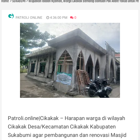
Home
SUKABUMI
Wujudkan Ibadah Nyaman, Warga Cikakak Berharap Bantuan Pak Andre Yakub untuk Pe
PATROLI ONLINE
4:36:00 PM
0
Patroli.online|Cikakak – Harapan warga di wilayah
Cikakak Desa/Kecamatan Cikakak Kabupaten
Sukabumi agar pembangunan dan renovasi Masjid