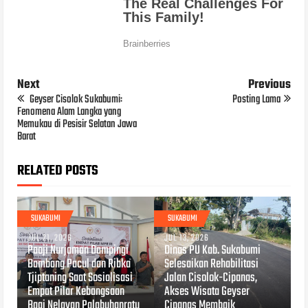
Next
Previous
Geyser Cisolok Sukabumi:
Posting Lama
Fenomena Alam Langka yang
Memukau di Pesisir Selatan Jawa
Barat
RELATED POSTS
SUKABUMI
SUKABUMI
JUL 21, 2026
JUL 13, 2026
Paoji Nurjaman Dampingi
Dinas PU Kab. Sukabumi
Bambang Pacul dan Ribka
Selesaikan Rehabilitasi
Tjiptaning Saat Sosialisasi
Jalan Cisolok-Cipanas,
Empat Pilar Kebangsaan
Akses Wisata Geyser
Bagi Nelayan Palabuhanratu
Cipanas Membaik