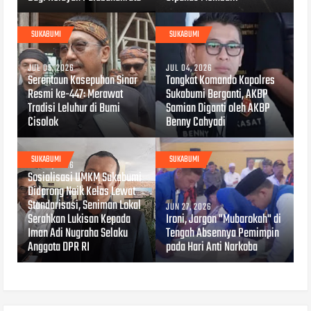
SUKABUMI
SUKABUMI
JUL 05, 2026
JUL 04, 2026
Serentaun Kasepuhan Sinar
Tongkat Komando Kapolres
Resmi ke-447: Merawat
Sukabumi Berganti, AKBP
Tradisi Leluhur di Bumi
Samian Diganti oleh AKBP
Cisolok
Benny Cahyadi
SUKABUMI
SUKABUMI
JUL 04, 2026
Sosialisasi UMKM Sukabumi
Didorong Naik Kelas Lewat
Standarisasi, Seniman Lokal
JUN 27, 2026
Serahkan Lukisan Kepada
Ironi, Jargon "Mubarokah" di
Iman Adi Nugraha Selaku
Tengah Absennya Pemimpin
Anggota DPR RI
pada Hari Anti Narkoba