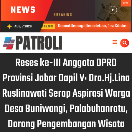
LIVE
NEWS
BREAKING
Semarak Semangat Kemerdekaan, Desa Cibodas Gelar 11 Rangkaian Acara Meriah Sambut H
AUG, 7 2026
wb_sunny
26
Reses ke-III Anggota DPRD
Provinsi Jabar Dapil V: Dra.Hj.Lina
Ruslinawati Serap Aspirasi Warga
Desa Buniwangi, Palabuhanratu,
Dorong Pengembangan Wisata