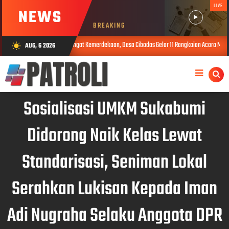
LIVE
NEWS
BREAKING
dekaan, Desa Cibodas Gelar 11 Rangkaian Acara Meriah Sambut HUT RI ke-81 Tahun 2026
AUG, 6 2026
wb_sunny
Sosialisasi UMKM Sukabumi
Didorong Naik Kelas Lewat
Standarisasi, Seniman Lokal
Serahkan Lukisan Kepada Iman
Adi Nugraha Selaku Anggota DPR