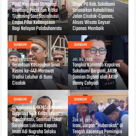
Paoji Nurjaman Dampingi
Dinas PU Kab. Sukabumi
Bambang Pacul dan Ribka
Selesaikan Rehabilitasi
Tjiptaning Saat Sosialisasi
Jalan Cisolok-Cipanas,
Empat Pilar Kebangsaan
Akses Wisata Geyser
Bagi Nelayan Palabuhanratu
Cipanas Membaik
SUKABUMI
SUKABUMI
JUL 05, 2026
JUL 04, 2026
Serentaun Kasepuhan Sinar
Tongkat Komando Kapolres
Resmi ke-447: Merawat
Sukabumi Berganti, AKBP
Tradisi Leluhur di Bumi
Samian Diganti oleh AKBP
Cisolok
Benny Cahyadi
SUKABUMI
SUKABUMI
JUL 04, 2026
Sosialisasi UMKM Sukabumi
Didorong Naik Kelas Lewat
Standarisasi, Seniman Lokal
JUN 27, 2026
Serahkan Lukisan Kepada
Ironi, Jargon "Mubarokah" di
Iman Adi Nugraha Selaku
Tengah Absennya Pemimpin